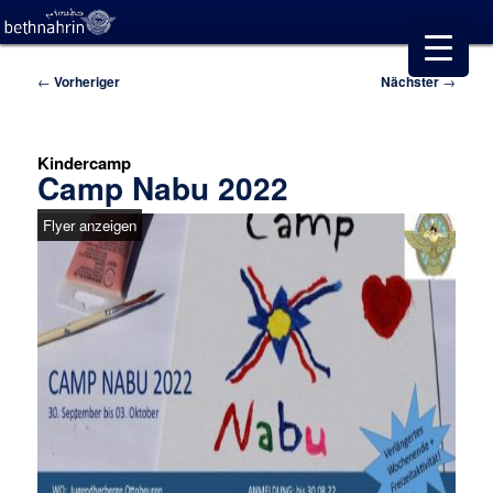
Beitragsnavigation
←
Vorheriger
Nächster
→
Kindercamp
Camp Nabu 2022
Flyer anzeigen