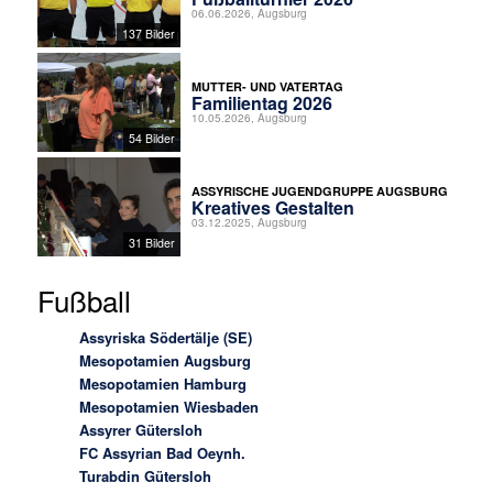
06.06.2026, Augsburg
137 Bilder
MUTTER- UND VATERTAG
Familientag 2026
10.05.2026, Augsburg
54 Bilder
ASSYRISCHE JUGENDGRUPPE AUGSBURG
Kreatives Gestalten
03.12.2025, Augsburg
31 Bilder
Fußball
Assyriska Södertälje (SE)
Mesopotamien Augsburg
Mesopotamien Hamburg
Mesopotamien Wiesbaden
Assyrer Gütersloh
FC Assyrian Bad Oeynh.
Turabdin Gütersloh