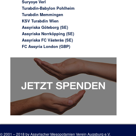
Suryoye Verl
Turabdin-Babylon Pohlheim
Turabdin Memmingen
KSV Turabdin Wien
Assyriska Göteborg (SE)
Assyriska Norrköpping (SE)
Assyriska FC Västerås (SE)
FC Assyria London (GBP)
© 2001 – 2018 by Assyrischer Mesopotamien Verein Augsburg e.V.