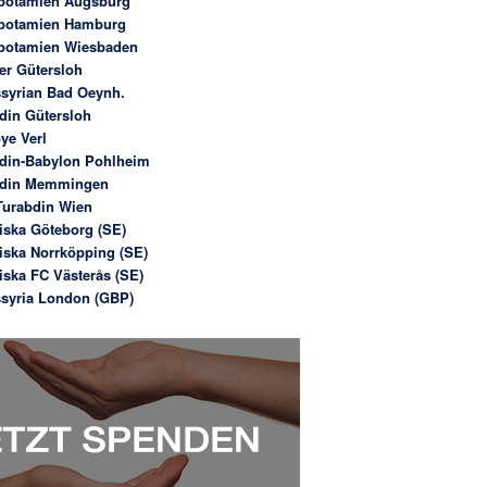
potamien Augsburg
potamien Hamburg
potamien Wiesbaden
er Gütersloh
syrian Bad Oeynh.
din Gütersloh
ye Verl
din-Babylon Pohlheim
bdin Memmingen
urabdin Wien
iska Göteborg (SE)
iska Norrköpping (SE)
iska FC Västerås (SE)
syria London (GBP)