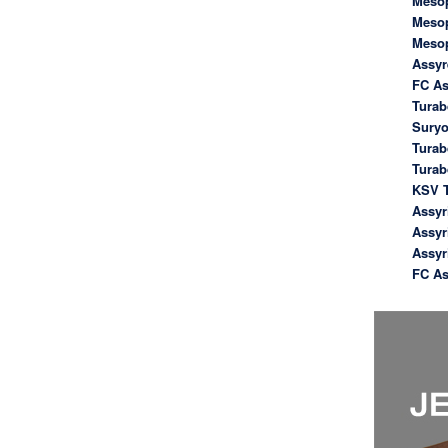
Meso
Meso
Meso
Assyr
FC As
Turab
Suryo
Turab
Tura
KSV T
Assyr
Assyr
Assyr
FC As