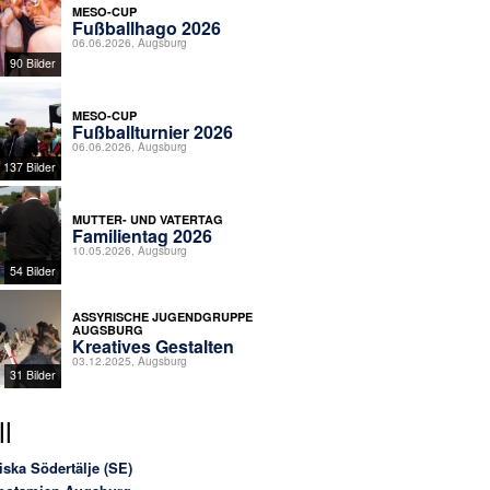
MESO-CUP
Fußballhago 2026
06.06.2026, Augsburg
90 Bilder
MESO-CUP
Fußballturnier 2026
06.06.2026, Augsburg
137 Bilder
MUTTER- UND VATERTAG
Familientag 2026
10.05.2026, Augsburg
54 Bilder
ASSYRISCHE JUGENDGRUPPE
AUGSBURG
Kreatives Gestalten
03.12.2025, Augsburg
31 Bilder
l
iska Södertälje (SE)