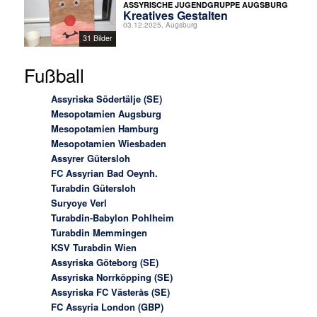
ASSYRISCHE JUGENDGRUPPE AUGSBURG
Kreatives Gestalten
03.12.2025, Augsburg
31 Bilder
Fußball
Assyriska Södertälje (SE)
Mesopotamien Augsburg
Mesopotamien Hamburg
Mesopotamien Wiesbaden
Assyrer Gütersloh
FC Assyrian Bad Oeynh.
Turabdin Gütersloh
Suryoye Verl
Turabdin-Babylon Pohlheim
Turabdin Memmingen
KSV Turabdin Wien
Assyriska Göteborg (SE)
Assyriska Norrköpping (SE)
Assyriska FC Västerås (SE)
FC Assyria London (GBP)