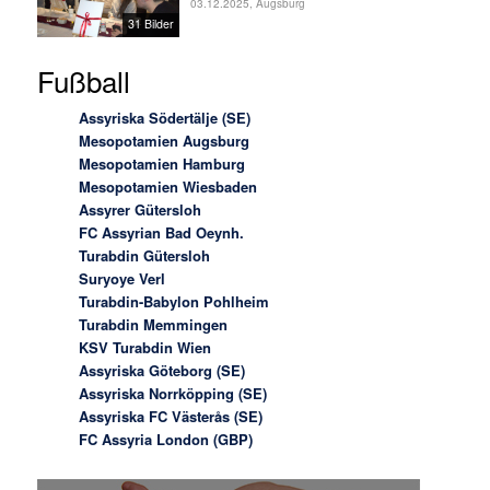
03.12.2025, Augsburg
31 Bilder
Fußball
Assyriska Södertälje (SE)
Mesopotamien Augsburg
Mesopotamien Hamburg
Mesopotamien Wiesbaden
Assyrer Gütersloh
FC Assyrian Bad Oeynh.
Turabdin Gütersloh
Suryoye Verl
Turabdin-Babylon Pohlheim
Turabdin Memmingen
KSV Turabdin Wien
Assyriska Göteborg (SE)
Assyriska Norrköpping (SE)
Assyriska FC Västerås (SE)
FC Assyria London (GBP)