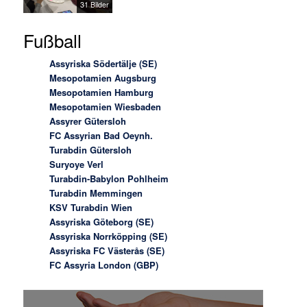
31 Bilder
Fußball
Assyriska Södertälje (SE)
Mesopotamien Augsburg
Mesopotamien Hamburg
Mesopotamien Wiesbaden
Assyrer Gütersloh
FC Assyrian Bad Oeynh.
Turabdin Gütersloh
Suryoye Verl
Turabdin-Babylon Pohlheim
Turabdin Memmingen
KSV Turabdin Wien
Assyriska Göteborg (SE)
Assyriska Norrköpping (SE)
Assyriska FC Västerås (SE)
FC Assyria London (GBP)