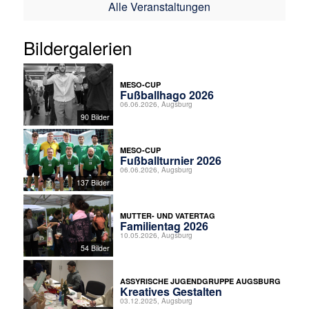
Alle Veranstaltungen
Bildergalerien
MESO-CUP
Fußballhago 2026
06.06.2026, Augsburg
90 Bilder
MESO-CUP
Fußballturnier 2026
06.06.2026, Augsburg
137 Bilder
MUTTER- UND VATERTAG
Familientag 2026
10.05.2026, Augsburg
54 Bilder
ASSYRISCHE JUGENDGRUPPE AUGSBURG
Kreatives Gestalten
03.12.2025, Augsburg