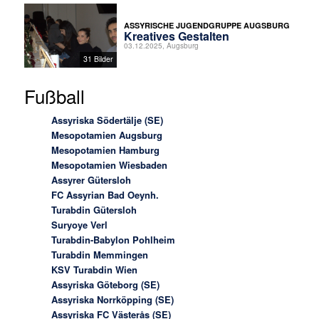
ASSYRISCHE JUGENDGRUPPE AUGSBURG
Kreatives Gestalten
03.12.2025, Augsburg
31 Bilder
Fußball
Assyriska Södertälje (SE)
Mesopotamien Augsburg
Mesopotamien Hamburg
Mesopotamien Wiesbaden
Assyrer Gütersloh
FC Assyrian Bad Oeynh.
Turabdin Gütersloh
Suryoye Verl
Turabdin-Babylon Pohlheim
Turabdin Memmingen
KSV Turabdin Wien
Assyriska Göteborg (SE)
Assyriska Norrköpping (SE)
Assyriska FC Västerås (SE)