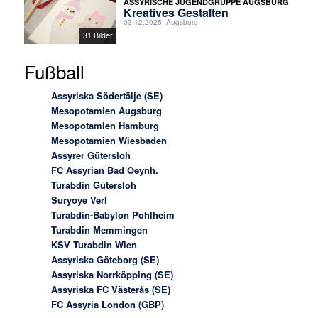
ASSYRISCHE JUGENDGRUPPE AUGSBURG
Kreatives Gestalten
03.12.2025, Augsburg
31 Bilder
Fußball
Assyriska Södertälje (SE)
Mesopotamien Augsburg
Mesopotamien Hamburg
Mesopotamien Wiesbaden
Assyrer Gütersloh
FC Assyrian Bad Oeynh.
Turabdin Gütersloh
Suryoye Verl
Turabdin-Babylon Pohlheim
Turabdin Memmingen
KSV Turabdin Wien
Assyriska Göteborg (SE)
Assyriska Norrköpping (SE)
Assyriska FC Västerås (SE)
FC Assyria London (GBP)