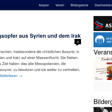
Hauptmenü
Assyrer
Verein
Bildergalerie
Dachverbän
gsopfer aus Syrien und dem Irak
0
Verans
nschen, insbesondere die christlichen Assyrer, in
n und Irak) auf einer Massenflucht. Sie fliehen
ls Ziel haben: das alte Mesopotamien, die
ssyrer, zu besetzen und sie weiter zu vertreiben,
Weiterlesen
→
Bilder