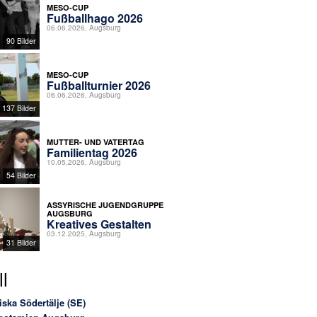
MESO-CUP
Fußballhago 2026
06.06.2026, Augsburg
90 Bilder
MESO-CUP
Fußballturnier 2026
06.06.2026, Augsburg
137 Bilder
MUTTER- UND VATERTAG
Familientag 2026
10.05.2026, Augsburg
54 Bilder
ASSYRISCHE JUGENDGRUPPE
AUGSBURG
Kreatives Gestalten
03.12.2025, Augsburg
31 Bilder
l
iska Södertälje (SE)