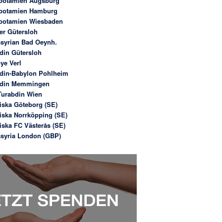
potamien Augsburg
potamien Hamburg
potamien Wiesbaden
er Gütersloh
syrian Bad Oeynh.
din Gütersloh
ye Verl
din-Babylon Pohlheim
bdin Memmingen
urabdin Wien
iska Göteborg (SE)
iska Norrköpping (SE)
iska FC Västerås (SE)
syria London (GBP)