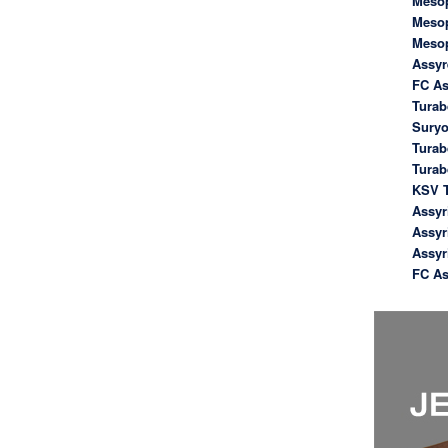
Meso
Meso
Meso
Assyr
FC As
Turab
Suryo
Turab
Tura
KSV T
Assyr
Assyr
Assyr
FC As