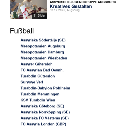
ASSYRISCHE JUGENDGRUPPE AUGSBURG
Kreatives Gestalten
03.12.2025, Augsburg
31 Bilder
Fußball
Assyriska Södertälje (SE)
Mesopotamien Augsburg
Mesopotamien Hamburg
Mesopotamien Wiesbaden
Assyrer Gütersloh
FC Assyrian Bad Oeynh.
Turabdin Gütersloh
Suryoye Verl
Turabdin-Babylon Pohlheim
Turabdin Memmingen
KSV Turabdin Wien
Assyriska Göteborg (SE)
Assyriska Norrköpping (SE)
Assyriska FC Västerås (SE)
FC Assyria London (GBP)