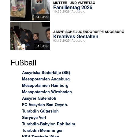
MUTTER- UND VATERTAG
Familientag 2026
10.05.2026, Augsburg
54 Bilder
ASSYRISCHE JUGENDGRUPPE AUGSBURG
Kreatives Gestalten
03.12.2025, Augsburg
31 Bilder
Fußball
Assyriska Södertälje (SE)
Mesopotamien Augsburg
Mesopotamien Hamburg
Mesopotamien Wiesbaden
Assyrer Gütersloh
FC Assyrian Bad Oeynh.
Turabdin Gütersloh
Suryoye Verl
Turabdin-Babylon Pohlheim
Turabdin Memmingen
KSV Turabdin Wien