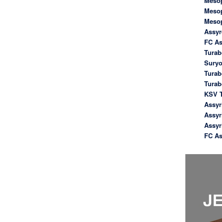
Meso
Meso
Meso
Assyr
FC As
Turab
Suryo
Turab
Tura
KSV T
Assyr
Assyr
Assyr
FC As