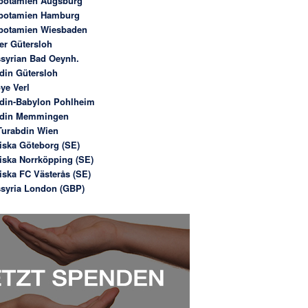
potamien Augsburg
potamien Hamburg
potamien Wiesbaden
er Gütersloh
syrian Bad Oeynh.
din Gütersloh
ye Verl
din-Babylon Pohlheim
bdin Memmingen
urabdin Wien
iska Göteborg (SE)
iska Norrköpping (SE)
iska FC Västerås (SE)
syria London (GBP)