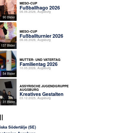
MESO-CUP
Fußballhago 2026
06.06.2026, Augsburg
90 Bilder
MESO-CUP
Fußballturnier 2026
06.06.2026, Augsburg
137 Bilder
MUTTER- UND VATERTAG
Familientag 2026
10.05.2026, Augsburg
54 Bilder
ASSYRISCHE JUGENDGRUPPE
AUGSBURG
Kreatives Gestalten
03.12.2025, Augsburg
31 Bilder
l
iska Södertälje (SE)