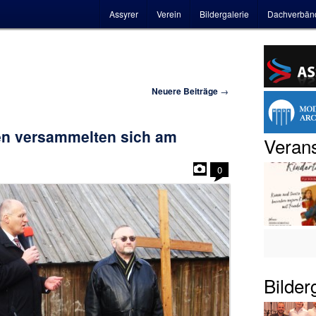
Hauptmenü
Assyrer
Verein
Bildergalerie
Dachverbän
Neuere Beiträge
→
n versammelten sich am
Verans
0
Bilder