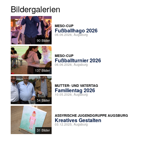
Bildergalerien
MESO-CUP
Fußballhago 2026
06.06.2026, Augsburg
90 Bilder
MESO-CUP
Fußballturnier 2026
06.06.2026, Augsburg
137 Bilder
MUTTER- UND VATERTAG
Familientag 2026
10.05.2026, Augsburg
54 Bilder
ASSYRISCHE JUGENDGRUPPE AUGSBURG
Kreatives Gestalten
03.12.2025, Augsburg
31 Bilder