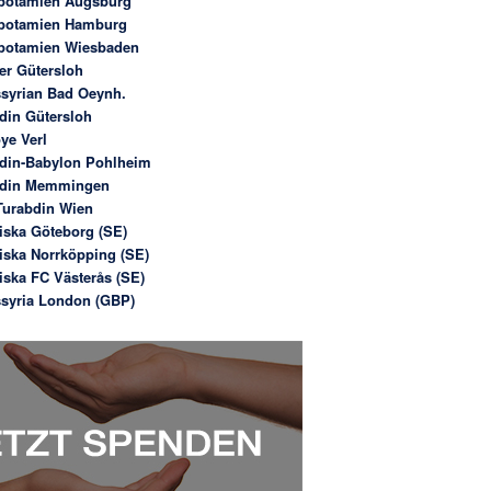
potamien Augsburg
potamien Hamburg
potamien Wiesbaden
er Gütersloh
syrian Bad Oeynh.
din Gütersloh
ye Verl
din-Babylon Pohlheim
bdin Memmingen
urabdin Wien
iska Göteborg (SE)
iska Norrköpping (SE)
iska FC Västerås (SE)
syria London (GBP)