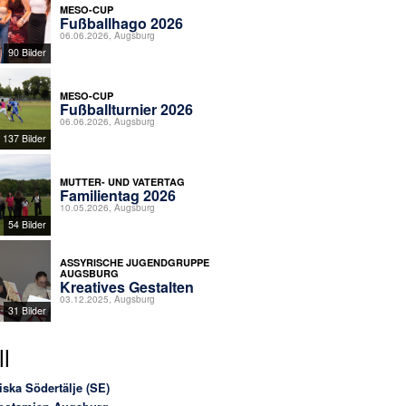
MESO-CUP
Fußballhago 2026
06.06.2026, Augsburg
90 Bilder
MESO-CUP
Fußballturnier 2026
06.06.2026, Augsburg
137 Bilder
MUTTER- UND VATERTAG
Familientag 2026
10.05.2026, Augsburg
54 Bilder
ASSYRISCHE JUGENDGRUPPE
AUGSBURG
Kreatives Gestalten
03.12.2025, Augsburg
31 Bilder
l
iska Södertälje (SE)