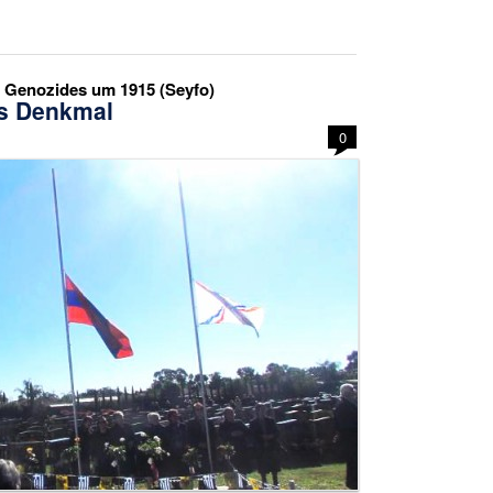
s Genozides um 1915 (Seyfo)
es Denkmal
0