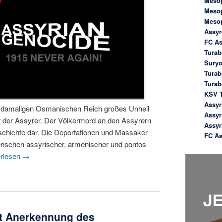
Meso
Meso
Meso
Assyr
FC As
Turab
Suryo
Turab
Tura
KSV T
Assyr
m damaligen Osmanischen Reich großes Unheil
Assyr
it der Assyrer. Der Völkermord an den Assyrern
Assyr
 Geschichte dar. Die Deportationen und Massaker
FC As
nschen assyrischer, armenischer und pontos-
erlesen
→
ert Anerkennung des