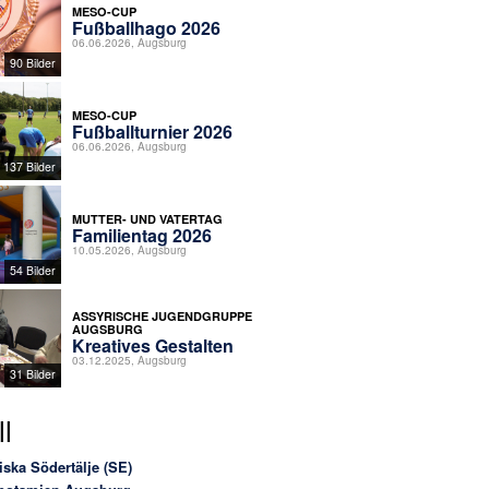
MESO-CUP
Fußballhago 2026
06.06.2026, Augsburg
90 Bilder
MESO-CUP
Fußballturnier 2026
06.06.2026, Augsburg
137 Bilder
MUTTER- UND VATERTAG
Familientag 2026
10.05.2026, Augsburg
54 Bilder
ASSYRISCHE JUGENDGRUPPE
AUGSBURG
Kreatives Gestalten
03.12.2025, Augsburg
31 Bilder
l
iska Södertälje (SE)