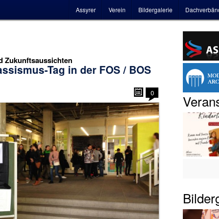
Hauptmenü
Assyrer
Verein
Bildergalerie
Dachverbän
d Zukunftsaussichten
rassismus-Tag in der FOS / BOS
0
Verans
Bilder