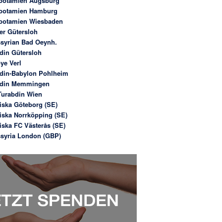
potamien Augsburg
potamien Hamburg
potamien Wiesbaden
er Gütersloh
syrian Bad Oeynh.
din Gütersloh
ye Verl
din-Babylon Pohlheim
bdin Memmingen
urabdin Wien
iska Göteborg (SE)
iska Norrköpping (SE)
iska FC Västerås (SE)
syria London (GBP)