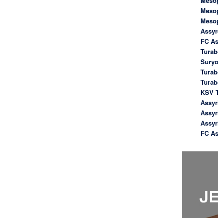
Meso
Meso
Meso
Assyr
FC As
Turab
Suryo
Turab
Tura
KSV T
Assyr
Assyr
Assyr
FC As