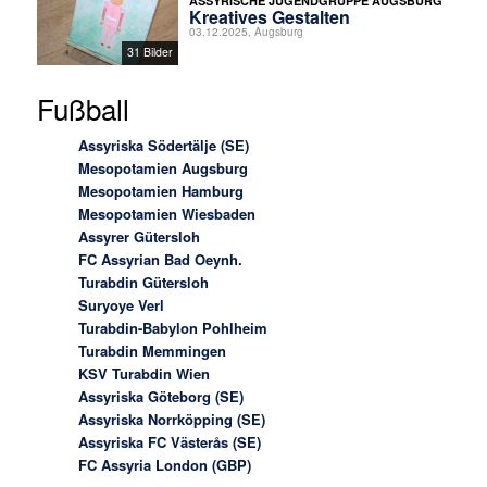
ASSYRISCHE JUGENDGRUPPE AUGSBURG
Kreatives Gestalten
03.12.2025, Augsburg
31 Bilder
Fußball
Assyriska Södertälje (SE)
Mesopotamien Augsburg
Mesopotamien Hamburg
Mesopotamien Wiesbaden
Assyrer Gütersloh
FC Assyrian Bad Oeynh.
Turabdin Gütersloh
Suryoye Verl
Turabdin-Babylon Pohlheim
Turabdin Memmingen
KSV Turabdin Wien
Assyriska Göteborg (SE)
Assyriska Norrköpping (SE)
Assyriska FC Västerås (SE)
FC Assyria London (GBP)