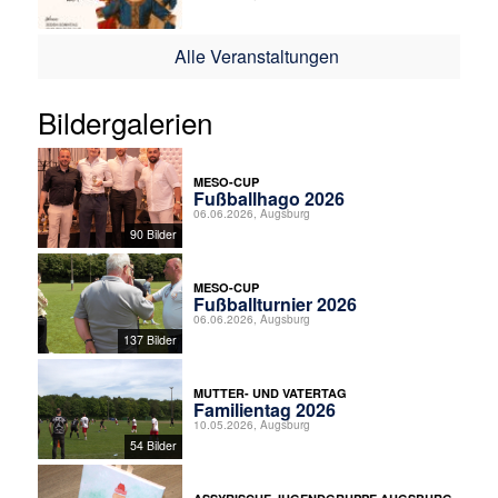
Alle Veranstaltungen
Bildergalerien
MESO-CUP
Fußballhago 2026
06.06.2026, Augsburg
90 Bilder
MESO-CUP
Fußballturnier 2026
06.06.2026, Augsburg
137 Bilder
MUTTER- UND VATERTAG
Familientag 2026
10.05.2026, Augsburg
54 Bilder