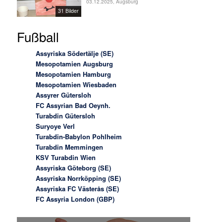
03.12.2025, Augsburg
31 Bilder
Fußball
Assyriska Södertälje (SE)
Mesopotamien Augsburg
Mesopotamien Hamburg
Mesopotamien Wiesbaden
Assyrer Gütersloh
FC Assyrian Bad Oeynh.
Turabdin Gütersloh
Suryoye Verl
Turabdin-Babylon Pohlheim
Turabdin Memmingen
KSV Turabdin Wien
Assyriska Göteborg (SE)
Assyriska Norrköpping (SE)
Assyriska FC Västerås (SE)
FC Assyria London (GBP)