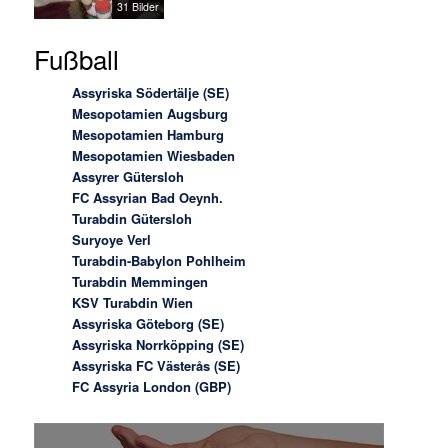
31 Bilder
Fußball
Assyriska Södertälje (SE)
Mesopotamien Augsburg
Mesopotamien Hamburg
Mesopotamien Wiesbaden
Assyrer Gütersloh
FC Assyrian Bad Oeynh.
Turabdin Gütersloh
Suryoye Verl
Turabdin-Babylon Pohlheim
Turabdin Memmingen
KSV Turabdin Wien
Assyriska Göteborg (SE)
Assyriska Norrköpping (SE)
Assyriska FC Västerås (SE)
FC Assyria London (GBP)