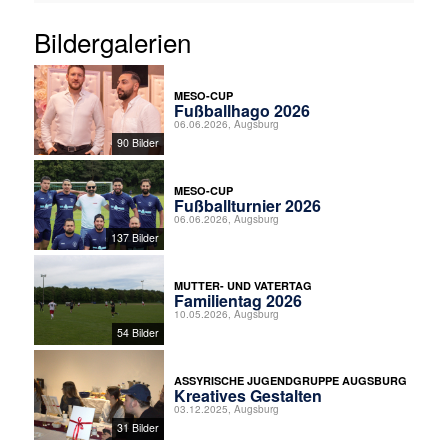
Bildergalerien
MESO-CUP
Fußballhago 2026
06.06.2026, Augsburg
90 Bilder
MESO-CUP
Fußballturnier 2026
06.06.2026, Augsburg
137 Bilder
MUTTER- UND VATERTAG
Familientag 2026
10.05.2026, Augsburg
54 Bilder
ASSYRISCHE JUGENDGRUPPE AUGSBURG
Kreatives Gestalten
03.12.2025, Augsburg
31 Bilder