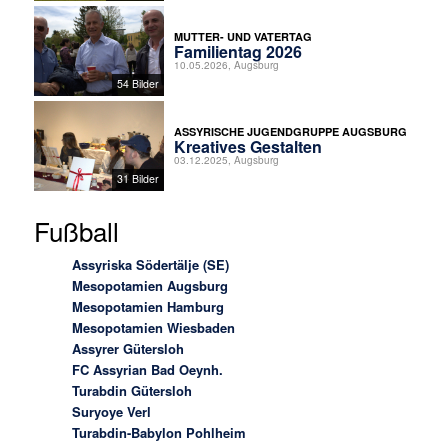
MUTTER- UND VATERTAG
Familientag 2026
10.05.2026, Augsburg
54 Bilder
ASSYRISCHE JUGENDGRUPPE AUGSBURG
Kreatives Gestalten
03.12.2025, Augsburg
31 Bilder
Fußball
Assyriska Södertälje (SE)
Mesopotamien Augsburg
Mesopotamien Hamburg
Mesopotamien Wiesbaden
Assyrer Gütersloh
FC Assyrian Bad Oeynh.
Turabdin Gütersloh
Suryoye Verl
Turabdin-Babylon Pohlheim