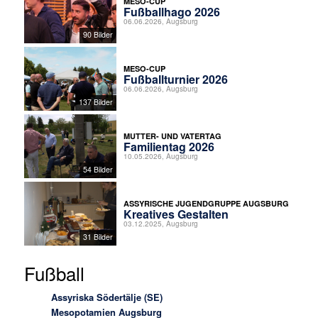
MESO-CUP
Fußballhago 2026
06.06.2026, Augsburg
90 Bilder
MESO-CUP
Fußballturnier 2026
06.06.2026, Augsburg
137 Bilder
MUTTER- UND VATERTAG
Familientag 2026
10.05.2026, Augsburg
54 Bilder
ASSYRISCHE JUGENDGRUPPE AUGSBURG
Kreatives Gestalten
03.12.2025, Augsburg
31 Bilder
Fußball
Assyriska Södertälje (SE)
Mesopotamien Augsburg