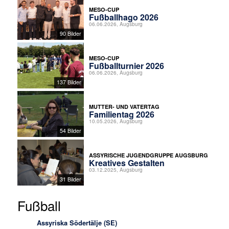
MESO-CUP
Fußballhago 2026
06.06.2026, Augsburg
90 Bilder
MESO-CUP
Fußballturnier 2026
06.06.2026, Augsburg
137 Bilder
MUTTER- UND VATERTAG
Familientag 2026
10.05.2026, Augsburg
54 Bilder
ASSYRISCHE JUGENDGRUPPE AUGSBURG
Kreatives Gestalten
03.12.2025, Augsburg
31 Bilder
Fußball
Assyriska Södertälje (SE)