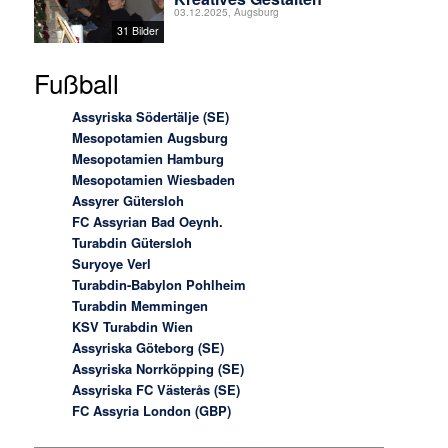
03.12.2025, Augsburg
31 Bilder
Fußball
Assyriska Södertälje (SE)
Mesopotamien Augsburg
Mesopotamien Hamburg
Mesopotamien Wiesbaden
Assyrer Gütersloh
FC Assyrian Bad Oeynh.
Turabdin Gütersloh
Suryoye Verl
Turabdin-Babylon Pohlheim
Turabdin Memmingen
KSV Turabdin Wien
Assyriska Göteborg (SE)
Assyriska Norrköpping (SE)
Assyriska FC Västerås (SE)
FC Assyria London (GBP)