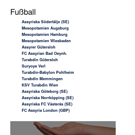
Fußball
Assyriska Södertälje (SE)
Mesopotamien Augsburg
Mesopotamien Hamburg
Mesopotamien Wiesbaden
Assyrer Gütersloh
FC Assyrian Bad Oeynh.
Turabdin Gütersloh
Suryoye Verl
Turabdin-Babylon Pohlheim
Turabdin Memmingen
KSV Turabdin Wien
Assyriska Göteborg (SE)
Assyriska Norrköpping (SE)
Assyriska FC Västerås (SE)
FC Assyria London (GBP)