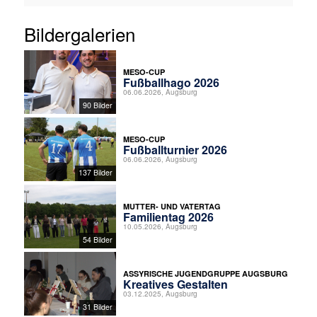
Bildergalerien
MESO-CUP
Fußballhago 2026
06.06.2026, Augsburg
90 Bilder
MESO-CUP
Fußballturnier 2026
06.06.2026, Augsburg
137 Bilder
MUTTER- UND VATERTAG
Familientag 2026
10.05.2026, Augsburg
54 Bilder
ASSYRISCHE JUGENDGRUPPE AUGSBURG
Kreatives Gestalten
03.12.2025, Augsburg
31 Bilder