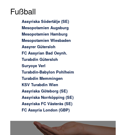
Fußball
Assyriska Södertälje (SE)
Mesopotamien Augsburg
Mesopotamien Hamburg
Mesopotamien Wiesbaden
Assyrer Gütersloh
FC Assyrian Bad Oeynh.
Turabdin Gütersloh
Suryoye Verl
Turabdin-Babylon Pohlheim
Turabdin Memmingen
KSV Turabdin Wien
Assyriska Göteborg (SE)
Assyriska Norrköpping (SE)
Assyriska FC Västerås (SE)
FC Assyria London (GBP)