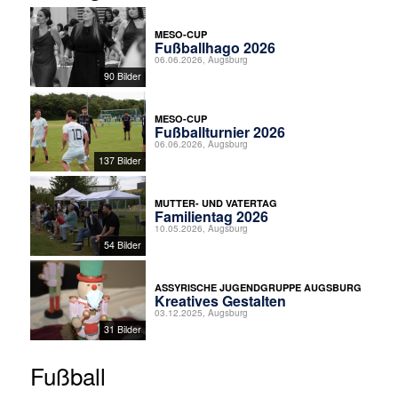
MESO-CUP
Fußballhago 2026
06.06.2026, Augsburg
90 Bilder
MESO-CUP
Fußballturnier 2026
06.06.2026, Augsburg
137 Bilder
MUTTER- UND VATERTAG
Familientag 2026
10.05.2026, Augsburg
54 Bilder
ASSYRISCHE JUGENDGRUPPE AUGSBURG
Kreatives Gestalten
03.12.2025, Augsburg
31 Bilder
Fußball