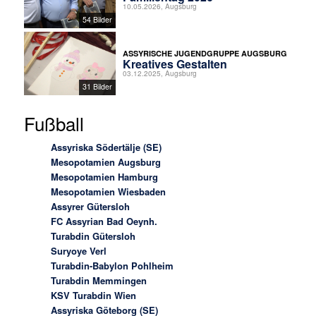
10.05.2026, Augsburg
54 Bilder
ASSYRISCHE JUGENDGRUPPE AUGSBURG
Kreatives Gestalten
03.12.2025, Augsburg
31 Bilder
Fußball
Assyriska Södertälje (SE)
Mesopotamien Augsburg
Mesopotamien Hamburg
Mesopotamien Wiesbaden
Assyrer Gütersloh
FC Assyrian Bad Oeynh.
Turabdin Gütersloh
Suryoye Verl
Turabdin-Babylon Pohlheim
Turabdin Memmingen
KSV Turabdin Wien
Assyriska Göteborg (SE)