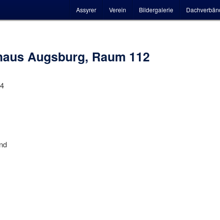
Hauptmenü
Assyrer
Verein
Bildergalerie
Dachverbän
haus Augsburg, Raum 112
 4
nd