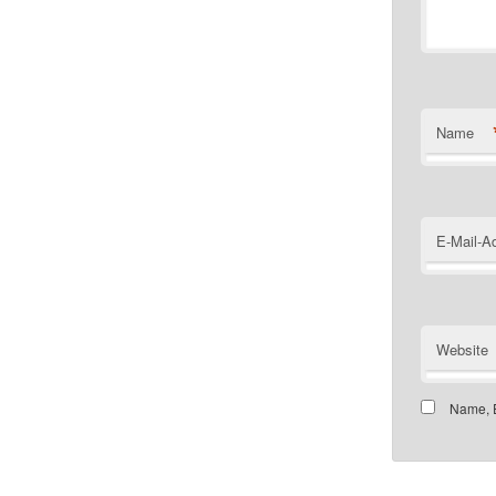
Name
E-Mail-A
Website
Name, E
Customer