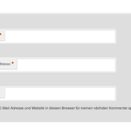
*
*
dresse
-Mail-Adresse und Website in diesem Browser für meinen nächsten Kommentar s
 number