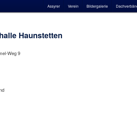
Hauptmenü
Assyrer
Verein
Bildergalerie
Dachverbän
halle Haunstetten
mel-Weg 9
nd