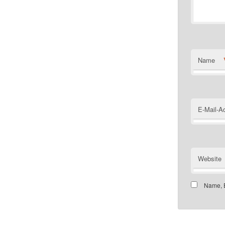
Name
E-Mail-A
Website
Name, E
Customer