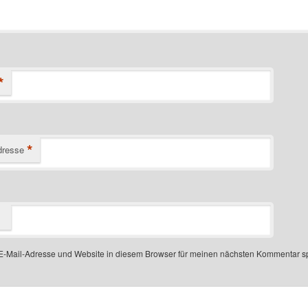
*
*
dresse
-Mail-Adresse und Website in diesem Browser für meinen nächsten Kommentar s
 number