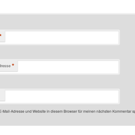
*
*
dresse
-Mail-Adresse und Website in diesem Browser für meinen nächsten Kommentar s
 number