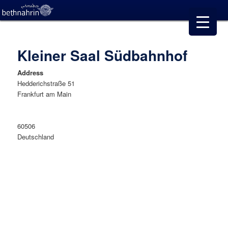
Kleiner Saal Südbahnhof
Address
Hedderichstraße 51
Frankfurt am Main
This
page
Kleiner
can't
Saal
60506
Südbahnhof
load
Deutschland
Hedderichst
Goog
51
-
Map
Frankfurt
corre
am
Main
Details
Do yo
own t
websi