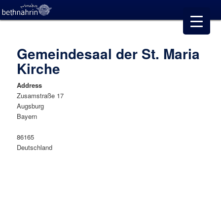
Gemeindesaal der St. Maria
Kirche
Address
Zusamstraße 17
Augsburg
This
Bayern
page
Gemeindes
can't
der
86165
St.
load
Deutschland
Maria
Goog
Kirche
Zusamstraß
Map
17
corre
-
Augsburg
Details
Do yo
own t
websi