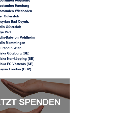
potamien Augsburg
potamien Hamburg
potamien Wiesbaden
er Gütersloh
syrian Bad Oeynh.
din Gütersloh
ye Verl
din-Babylon Pohlheim
bdin Memmingen
urabdin Wien
iska Göteborg (SE)
iska Norrköpping (SE)
iska FC Västerås (SE)
syria London (GBP)