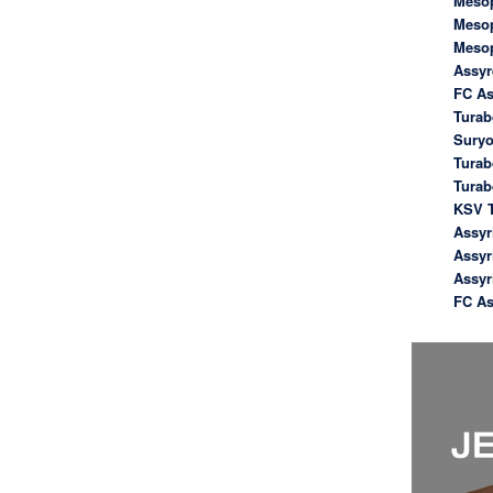
Meso
Meso
Meso
Assyr
FC As
Turab
Suryo
Turab
Tura
KSV T
Assyr
Assyr
Assyr
FC As