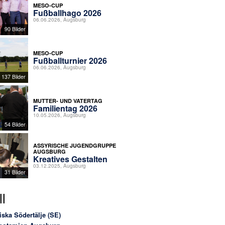
MESO-CUP
Fußballhago 2026
06.06.2026, Augsburg
90 Bilder
MESO-CUP
Fußballturnier 2026
06.06.2026, Augsburg
137 Bilder
MUTTER- UND VATERTAG
Familientag 2026
10.05.2026, Augsburg
54 Bilder
ASSYRISCHE JUGENDGRUPPE
AUGSBURG
Kreatives Gestalten
03.12.2025, Augsburg
31 Bilder
l
iska Södertälje (SE)