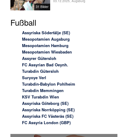
03.12.2025, Augsburg
31 Bilder
Fußball
Assyriska Södertälje (SE)
Mesopotamien Augsburg
Mesopotamien Hamburg
Mesopotamien Wiesbaden
Assyrer Gütersloh
FC Assyrian Bad Oeynh.
Turabdin Gütersloh
Suryoye Verl
Turabdin-Babylon Pohlheim
Turabdin Memmingen
KSV Turabdin Wien
Assyriska Göteborg (SE)
Assyriska Norrköpping (SE)
Assyriska FC Västerås (SE)
FC Assyria London (GBP)