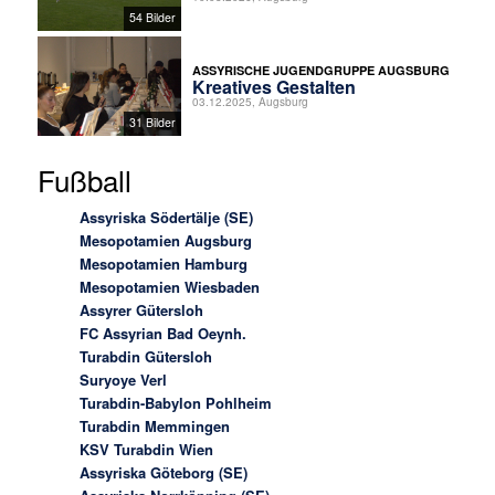
54 Bilder
ASSYRISCHE JUGENDGRUPPE AUGSBURG
Kreatives Gestalten
03.12.2025, Augsburg
31 Bilder
Fußball
Assyriska Södertälje (SE)
Mesopotamien Augsburg
Mesopotamien Hamburg
Mesopotamien Wiesbaden
Assyrer Gütersloh
FC Assyrian Bad Oeynh.
Turabdin Gütersloh
Suryoye Verl
Turabdin-Babylon Pohlheim
Turabdin Memmingen
KSV Turabdin Wien
Assyriska Göteborg (SE)