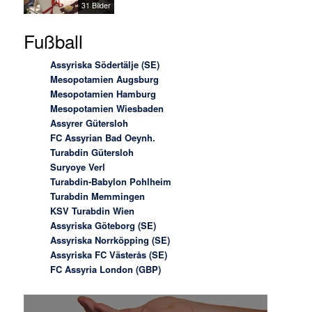
31 Bilder
Fußball
Assyriska Södertälje (SE)
Mesopotamien Augsburg
Mesopotamien Hamburg
Mesopotamien Wiesbaden
Assyrer Gütersloh
FC Assyrian Bad Oeynh.
Turabdin Gütersloh
Suryoye Verl
Turabdin-Babylon Pohlheim
Turabdin Memmingen
KSV Turabdin Wien
Assyriska Göteborg (SE)
Assyriska Norrköpping (SE)
Assyriska FC Västerås (SE)
FC Assyria London (GBP)