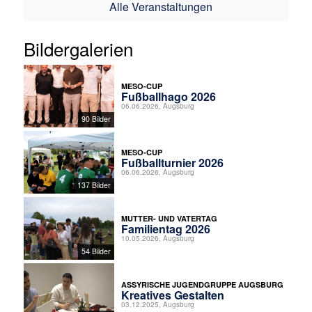
Alle Veranstaltungen
Bildergalerien
MESO-CUP
Fußballhago 2026
06.06.2026, Augsburg
90 Bilder
MESO-CUP
Fußballturnier 2026
06.06.2026, Augsburg
137 Bilder
MUTTER- UND VATERTAG
Familientag 2026
10.05.2026, Augsburg
54 Bilder
ASSYRISCHE JUGENDGRUPPE AUGSBURG
Kreatives Gestalten
03.12.2025, Augsburg