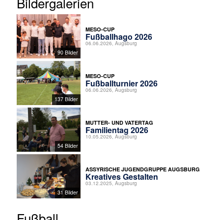
Bildergalerien
MESO-CUP
Fußballhago 2026
06.06.2026, Augsburg
90 Bilder
MESO-CUP
Fußballturnier 2026
06.06.2026, Augsburg
137 Bilder
MUTTER- UND VATERTAG
Familientag 2026
10.05.2026, Augsburg
54 Bilder
ASSYRISCHE JUGENDGRUPPE AUGSBURG
Kreatives Gestalten
03.12.2025, Augsburg
31 Bilder
Fußball