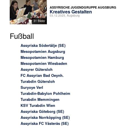
ASSYRISCHE JUGENDGRUPPE AUGSBURG
Kreatives Gestalten
03.12.2025, Augsburg
31 Bilder
Fußball
Assyriska Södertälje (SE)
Mesopotamien Augsburg
Mesopotamien Hamburg
Mesopotamien Wiesbaden
Assyrer Gütersloh
FC Assyrian Bad Oeynh.
Turabdin Gütersloh
Suryoye Verl
Turabdin-Babylon Pohlheim
Turabdin Memmingen
KSV Turabdin Wien
Assyriska Göteborg (SE)
Assyriska Norrköpping (SE)
Assyriska FC Västerås (SE)