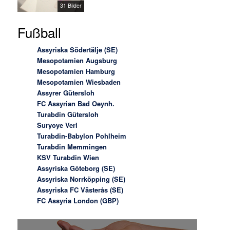
31 Bilder
Fußball
Assyriska Södertälje (SE)
Mesopotamien Augsburg
Mesopotamien Hamburg
Mesopotamien Wiesbaden
Assyrer Gütersloh
FC Assyrian Bad Oeynh.
Turabdin Gütersloh
Suryoye Verl
Turabdin-Babylon Pohlheim
Turabdin Memmingen
KSV Turabdin Wien
Assyriska Göteborg (SE)
Assyriska Norrköpping (SE)
Assyriska FC Västerås (SE)
FC Assyria London (GBP)