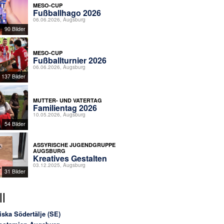
MESO-CUP
Fußballhago 2026
06.06.2026, Augsburg
90 Bilder
MESO-CUP
Fußballturnier 2026
06.06.2026, Augsburg
137 Bilder
MUTTER- UND VATERTAG
Familientag 2026
10.05.2026, Augsburg
54 Bilder
ASSYRISCHE JUGENDGRUPPE
AUGSBURG
Kreatives Gestalten
03.12.2025, Augsburg
31 Bilder
l
iska Södertälje (SE)