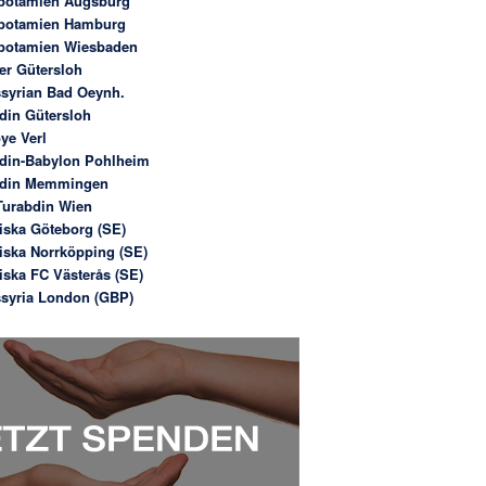
potamien Augsburg
potamien Hamburg
potamien Wiesbaden
er Gütersloh
syrian Bad Oeynh.
din Gütersloh
ye Verl
din-Babylon Pohlheim
bdin Memmingen
urabdin Wien
iska Göteborg (SE)
iska Norrköpping (SE)
iska FC Västerås (SE)
syria London (GBP)