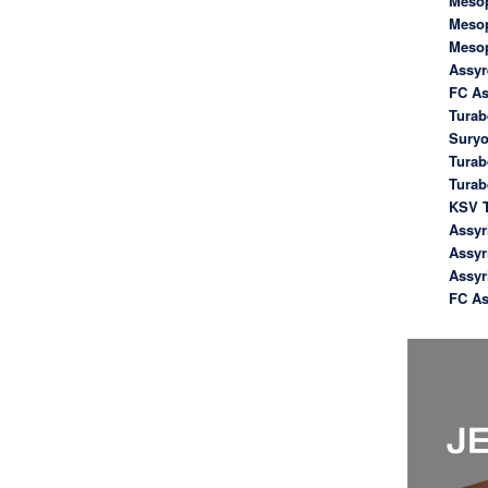
Meso
Meso
Meso
Assyr
FC As
Turab
Suryo
Turab
Tura
KSV T
Assyr
Assyr
Assyr
FC As