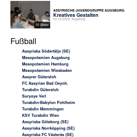
ASSYRISCHE JUGENDGRUPPE AUGSBURG
Kreatives Gestalten
03.12.2025, Augsburg
31 Bilder
Fußball
Assyriska Södertälje (SE)
Mesopotamien Augsburg
Mesopotamien Hamburg
Mesopotamien Wiesbaden
Assyrer Gütersloh
FC Assyrian Bad Oeynh.
Turabdin Gütersloh
Suryoye Verl
Turabdin-Babylon Pohlheim
Turabdin Memmingen
KSV Turabdin Wien
Assyriska Göteborg (SE)
Assyriska Norrköpping (SE)
Assyriska FC Västerås (SE)