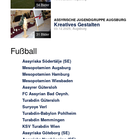
54 Bilder
ASSYRISCHE JUGENDGRUPPE AUGSBURG
Kreatives Gestalten
03.12.2025, Augsburg
31 Bilder
Fußball
Assyriska Södertälje (SE)
Mesopotamien Augsburg
Mesopotamien Hamburg
Mesopotamien Wiesbaden
Assyrer Gütersloh
FC Assyrian Bad Oeynh.
Turabdin Gütersloh
Suryoye Verl
Turabdin-Babylon Pohlheim
Turabdin Memmingen
KSV Turabdin Wien
Assyriska Göteborg (SE)