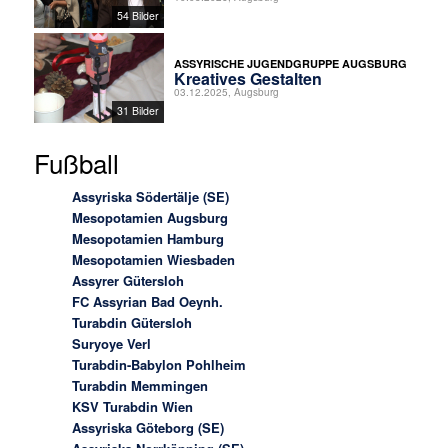
54 Bilder
ASSYRISCHE JUGENDGRUPPE AUGSBURG
Kreatives Gestalten
03.12.2025, Augsburg
31 Bilder
Fußball
Assyriska Södertälje (SE)
Mesopotamien Augsburg
Mesopotamien Hamburg
Mesopotamien Wiesbaden
Assyrer Gütersloh
FC Assyrian Bad Oeynh.
Turabdin Gütersloh
Suryoye Verl
Turabdin-Babylon Pohlheim
Turabdin Memmingen
KSV Turabdin Wien
Assyriska Göteborg (SE)