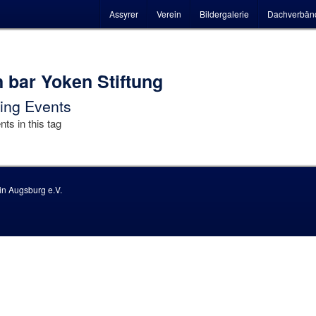
Hauptmenü
Assyrer
Verein
Bildergalerie
Dachverbän
 bar Yoken Stiftung
ng Events
ts in this tag
n Augsburg e.V.