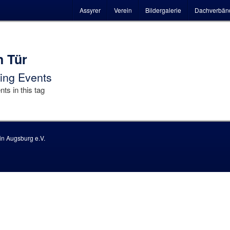
Hauptmenü
Assyrer
Verein
Bildergalerie
Dachverbän
n Tür
ng Events
ts in this tag
n Augsburg e.V.