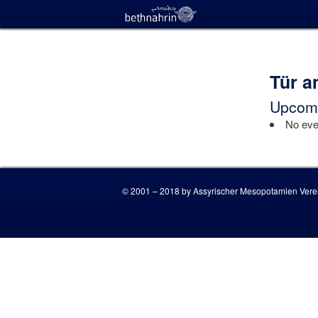
Tür a
Upcomi
No even
© 2001 – 2018 by Assyrischer Mesopotamien Verei