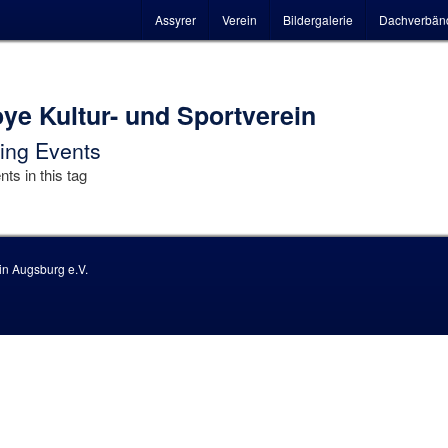
Hauptmenü
Assyrer
Verein
Bildergalerie
Dachverbän
ye Kultur- und Sportverein
ng Events
ts in this tag
n Augsburg e.V.