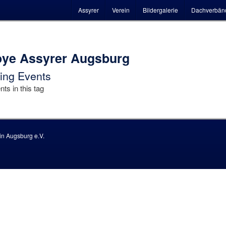
Hauptmenü
Assyrer
Verein
Bildergalerie
Dachverbän
ye Assyrer Augsburg
ng Events
ts in this tag
n Augsburg e.V.