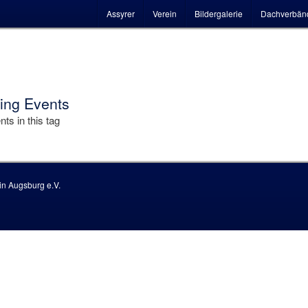
Hauptmenü
Assyrer
Verein
Bildergalerie
Dachverbän
1
ng Events
ts in this tag
n Augsburg e.V.