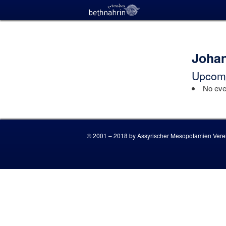
Joha
Upcomi
No even
© 2001 – 2018 by Assyrischer Mesopotamien Verei