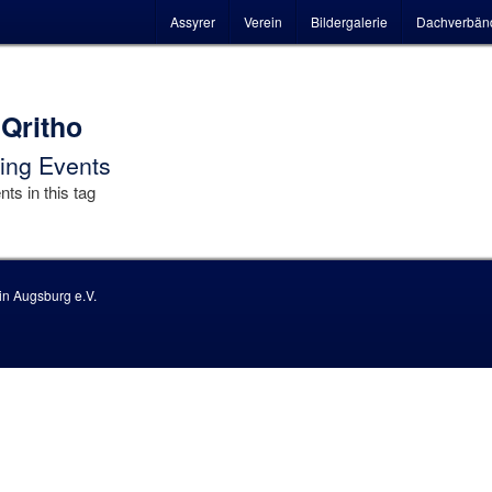
Hauptmenü
Assyrer
Verein
Bildergalerie
Dachverbän
Qritho
ng Events
ts in this tag
n Augsburg e.V.